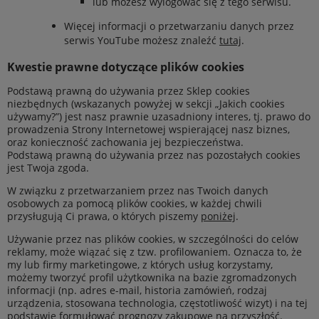
lub możesz wylogować się z tego serwisu.
Więcej informacji o przetwarzaniu danych przez
serwis YouTube możesz znaleźć
tutaj
.
Kwestie prawne dotyczące plików cookies
Podstawą prawną do używania przez Sklep cookies
niezbędnych (wskazanych powyżej w sekcji „Jakich cookies
używamy?”) jest nasz prawnie uzasadniony interes, tj. prawo do
prowadzenia Strony Internetowej wspierającej nasz biznes,
oraz konieczność zachowania jej bezpieczeństwa.
Podstawą prawną do używania przez nas pozostałych cookies
jest Twoja zgoda.
W związku z przetwarzaniem przez nas Twoich danych
osobowych za pomocą plików cookies, w każdej chwili
przysługują Ci prawa, o których piszemy
poniżej
.
Używanie przez nas plików cookies, w szczególności do celów
reklamy, może wiązać się z tzw. profilowaniem. Oznacza to, że
my lub firmy marketingowe, z których usług korzystamy,
możemy tworzyć profil użytkownika na bazie zgromadzonych
informacji (np. adres e-mail, historia zamówień, rodzaj
urządzenia, stosowana technologia, częstotliwość wizyt) i na tej
podstawie formułować prognozy zakupowe na przyszłość.