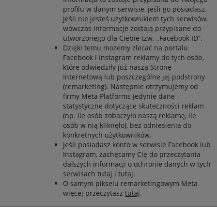
profilu w danym serwisie, jeśli go posiadasz.
Jeśli nie jesteś użytkownikiem tych serwisów,
wówczas informacje zostają przypisane do
utworzonego dla Ciebie tzw. „Facebook ID”.
Dzięki temu możemy zlecać na portalu
Facebook i Instagram reklamy do tych osób,
które odwiedziły już naszą Stronę
Internetową lub poszczególne jej podstrony
(remarketing). Następnie otrzymujemy od
firmy Meta Platforms jedynie dane
statystyczne dotyczące skuteczności reklam
(np. ile osób zobaczyło naszą reklamę, ile
osób w nią kliknęło), bez odniesienia do
konkretnych użytkowników.
Jeśli posiadasz konto w serwisie Facebook lub
Instagram, zachęcamy Cię do przeczytania
dalszych informacji o ochronie danych w tych
serwisach
tutaj
i
tutaj
.
O samym pikselu remarketingowym Meta
więcej przeczytasz
tutaj
.
E-mail marketing