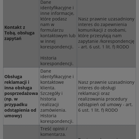
Dane
identyfikacyjne i
inne informacje,
które podasz
Nasz prawnie uzasadniony
nam w
interes do zapewnienia
Kontakt z
formularzu
komunikacji z osobami,
Tobą, obsługa
kontaktowym lub
które przesyłają nam
zapytań
w innej
zapytanie /korespondencję
korespondencji.
- art. 6 ust. 1 lit. f) RODO
Historia
korespondencji.
Dane
Obsługa
identyfikacyjne i
reklamacji i
kontaktowe
Nasz prawnie uzasadniony
inna obsługa
klienta.
interes do obsługi
posprzedażowa
Szczegóły i
reklamacji oraz
(np. w
historia
realizowania procedury
przypadku
realizacji
odstąpień od umowy - art.
odstąpienia od
zamówienia.
6 ust. 1 lit. f) RODO
umowy)
Historia
korespondencji.
Treść opinii /
komentarza.