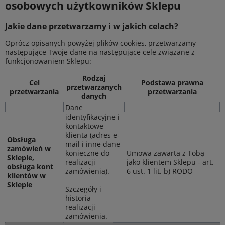
osobowych użytkowników Sklepu
Jakie dane przetwarzamy i w jakich celach?
Oprócz opisanych powyżej plików cookies, przetwarzamy
następujące Twoje dane na następujące cele związane z
funkcjonowaniem Sklepu:
Rodzaj
Cel
Podstawa prawna
przetwarzanych
przetwarzania
przetwarzania
danych
Dane
identyfikacyjne i
kontaktowe
klienta (adres e-
Obsługa
mail i inne dane
zamówień w
konieczne do
Umowa zawarta z Tobą
Sklepie,
realizacji
jako klientem Sklepu - art.
obsługa kont
zamówienia).
6 ust. 1 lit. b) RODO
klientów w
Sklepie
Szczegóły i
historia
realizacji
zamówienia.