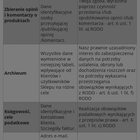
Twoja zgoda, wyrażona
Dane
poprzez czynność
Zbieranie opinii
identyfikacyjne
przesłania i/lub
i komentarzy o
osoby
opublikowania opinii i/lub
produktach
przesyłającej
komentarza - art. 6 ust. 1
/publikującej
lit. a) RODO
opinię
/komentarz.
Nasz prawnie uzasadniony
Wszystkie dane
interes do zabezpieczenia
wymienione w
danych na potrzeby
niniejszej tabeli,
ustalenia, obrony lub
wpływające od
dochodzenia roszczeń oraz
Archiwum
klientów i
na potrzeby wykazania
użytkowników
przestrzegania
Sklepu na różne
obowiązków wynikających
cele
z RODO - art. 6 ust. 1 lit. f)
RODO
Dane
Realizacja obowiązków
Księgowość,
identyfikacyjne i
podatkowych wynikających
cele
kontaktowe
z przepisów prawa - art. 6
podatkowe
klienta.
ust. 1 lit. c) RODO
Szczegóły faktur.
Adres e-mail.