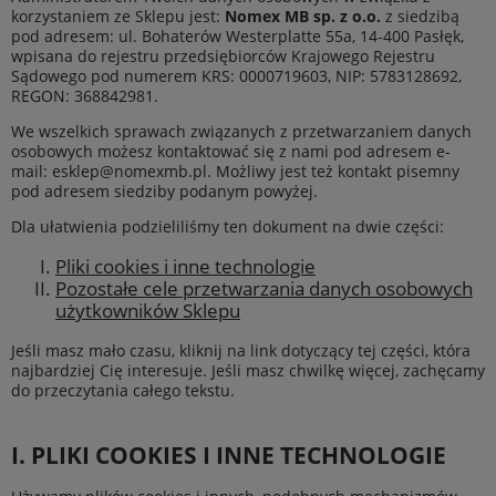
korzystaniem ze Sklepu jest:
Nomex MB sp. z o.o.
z siedzibą
pod adresem: ul. Bohaterów Westerplatte 55a, 14-400 Pasłęk,
wpisana do rejestru przedsiębiorców Krajowego Rejestru
Sądowego pod numerem KRS: 0000719603, NIP: 5783128692,
REGON: 368842981.
We wszelkich sprawach związanych z przetwarzaniem danych
osobowych możesz kontaktować się z nami pod adresem e-
mail: esklep@nomexmb.pl. Możliwy jest też kontakt pisemny
pod adresem siedziby podanym powyżej.
Dla ułatwienia podzieliliśmy ten dokument na dwie części:
Pliki cookies i inne technologie
Pozostałe cele przetwarzania danych osobowych
użytkowników Sklepu
Jeśli masz mało czasu, kliknij na link dotyczący tej części, która
najbardziej Cię interesuje. Jeśli masz chwilkę więcej, zachęcamy
do przeczytania całego tekstu.
I. PLIKI COOKIES I INNE TECHNOLOGIE