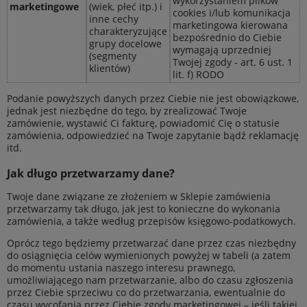
wykorzystaniem plików
marketingowe
(wiek, płeć itp.) i
cookies i/lub komunikacja
inne cechy
marketingowa kierowana
charakteryzujące
bezpośrednio do Ciebie
grupy docelowe
wymagają uprzedniej
(segmenty
Twojej zgody - art. 6 ust. 1
klientów)
lit. f) RODO
Podanie powyższych danych przez Ciebie nie jest obowiązkowe,
jednak jest niezbędne do tego, by zrealizować Twoje
zamówienie, wystawić Ci fakturę, powiadomić Cię o statusie
zamówienia, odpowiedzieć na Twoje zapytanie bądź reklamację
itd.
Jak długo przetwarzamy dane?
Twoje dane związane ze złożeniem w Sklepie zamówienia
przetwarzamy tak długo, jak jest to konieczne do wykonania
zamówienia, a także według przepisów księgowo-podatkowych.
Oprócz tego będziemy przetwarzać dane przez czas niezbędny
do osiągnięcia celów wymienionych powyżej w tabeli (a zatem
do momentu ustania naszego interesu prawnego,
umożliwiającego nam przetwarzanie, albo do czasu zgłoszenia
przez Ciebie sprzeciwu co do przetwarzania, ewentualnie do
czasu wycofania przez Ciebie zgody marketingowej – jeśli takiej