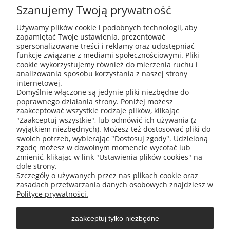
Szanujemy Twoją prywatność
Do celów newslettera używamy narzędzia
dostarczanego nam przez zewnętrzną firmę.
Używamy plików cookie i podobnych technologii, aby
System do e-mail marketingu osadza na
zapamiętać Twoje ustawienia, prezentować
naszej Stronie pliki cookies służące do
spersonalizowane treści i reklamy oraz udostępniać
wyświetlania formularzy subskrypcji oraz do
funkcje związane z mediami społecznościowymi. Pliki
mierzenia skuteczności tych formularzy
cookie wykorzystujemy również do mierzenia ruchu i
(współczynnik konwersji).
analizowania sposobu korzystania z naszej strony
internetowej.
Domyślnie włączone są jedynie pliki niezbędne do
poprawnego działania strony. Poniżej możesz
zaakceptować wszystkie rodzaje plików, klikając
"Zaakceptuj wszystkie", lub odmówić ich używania (z
wyjątkiem niezbędnych). Możesz też dostosować pliki do
swoich potrzeb, wybierając "Dostosuj zgody". Udzieloną
zgodę możesz w dowolnym momencie wycofać lub
zmienić, klikając w link "Ustawienia plików cookies" na
O nas
dole strony.
Szczegóły o używanych przez nas plikach cookie oraz
zasadach przetwarzania danych osobowych znajdziesz w
Obsługa klienta
Polityce prywatności.
zaakceptuj tylko niezbędne
Pomoc