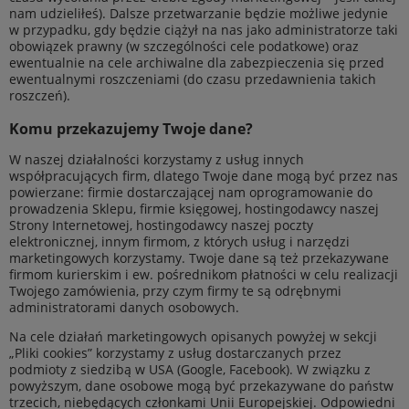
nam udzieliłeś). Dalsze przetwarzanie będzie możliwe jedynie
w przypadku, gdy będzie ciążył na nas jako administratorze taki
obowiązek prawny (w szczególności cele podatkowe) oraz
ewentualnie na cele archiwalne dla zabezpieczenia się przed
ewentualnymi roszczeniami (do czasu przedawnienia takich
roszczeń).
Komu przekazujemy Twoje dane?
W naszej działalności korzystamy z usług innych
współpracujących firm, dlatego Twoje dane mogą być przez nas
powierzane: firmie dostarczającej nam oprogramowanie do
prowadzenia Sklepu, firmie księgowej, hostingodawcy naszej
Strony Internetowej, hostingodawcy naszej poczty
elektronicznej, innym firmom, z których usług i narzędzi
marketingowych korzystamy. Twoje dane są też przekazywane
firmom kurierskim i ew. pośrednikom płatności w celu realizacji
Twojego zamówienia, przy czym firmy te są odrębnymi
administratorami danych osobowych.
Na cele działań marketingowych opisanych powyżej w sekcji
„Pliki cookies” korzystamy z usług dostarczanych przez
podmioty z siedzibą w USA (Google, Facebook). W związku z
powyższym, dane osobowe mogą być przekazywane do państw
trzecich, niebędących członkami Unii Europejskiej. Odpowiedni