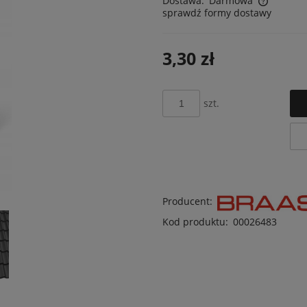
Dostawa:
Darmowa
sprawdź formy dostawy
Cena nie zawiera ewentualnych kosztów
płatności
3,30 zł
szt.
Producent:
Kod produktu:
00026483