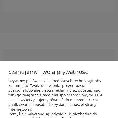
Newsletter
Szanujemy Twoją prywatność
Podaj swój adres e-mail, jeżeli chcesz otrzymywać
Używamy plików cookie i podobnych technologii, aby
informacje o nowościach i promocjach.
zapamiętać Twoje ustawienia, prezentować
spersonalizowane treści i reklamy oraz udostępniać
funkcje związane z mediami społecznościowymi. Pliki
cookie wykorzystujemy również do mierzenia ruchu i
analizowania sposobu korzystania z naszej strony
internetowej.
Domyślnie włączone są jedynie pliki niezbędne do