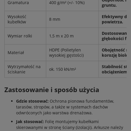
Gramatura
400 g/m² (+/- 10%)
gruntu.
Wysokość
Efektywny dren
8 mm
kubełków
powietrza.
Dostosowanie
Wymiar rolki
1,5 m x 20 m
głębokości f
HDPE (Polietylen
Obojętność na
Materiał
wysokiej gęstości)
korozję biolog
Wytrzymałość na
Stabilność st
ok. 150 kN/m²
ściskanie
obciążeniem.
Zastosowanie i sposób użycia
Gdzie stosować:
Ochrona pionowa fundamentów,
tarasów, stropów, a także w systemach dachów
odwróconych jako warstwa drenażowa.
Jak stosować:
Folię montujemy kubełkami
skierowanymi w stronę ściany (izolacji). Arkusze należy