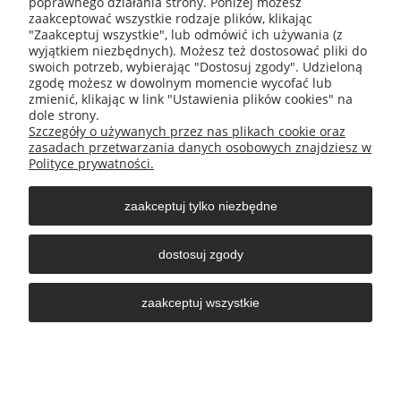
poprawnego działania strony. Poniżej możesz
zaakceptować wszystkie rodzaje plików, klikając
"Zaakceptuj wszystkie", lub odmówić ich używania (z
wyjątkiem niezbędnych). Możesz też dostosować pliki do
swoich potrzeb, wybierając "Dostosuj zgody". Udzieloną
zgodę możesz w dowolnym momencie wycofać lub
zmienić, klikając w link "Ustawienia plików cookies" na
O nas
dole strony.
Szczegóły o używanych przez nas plikach cookie oraz
zasadach przetwarzania danych osobowych znajdziesz w
Obsługa klienta
Polityce prywatności.
zaakceptuj tylko niezbędne
Pomoc
dostosuj zgody
Moje konto
zaakceptuj wszystkie
pokaż pełną wersję strony
Sklep internetowy Shoper.pl
722 164 233
esklep@nomexmb.pl