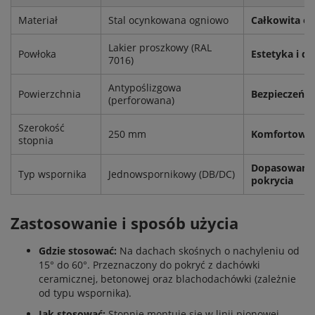
Materiał
Stal ocynkowana ogniowo
Całkowita od
Lakier proszkowy (RAL
Powłoka
Estetyka i 
7016)
Antypoślizgowa
Powierzchnia
Bezpieczeńst
(perforowana)
Szerokość
250 mm
Komfortowe 
stopnia
Dopasowanie
Typ wspornika
Jednowspornikowy (DB/DC)
pokrycia
Zastosowanie i sposób użycia
Gdzie stosować:
Na dachach skośnych o nachyleniu od
15° do 60°. Przeznaczony do pokryć z dachówki
ceramicznej, betonowej oraz blachodachówki (zależnie
od typu wspornika).
Jak stosować:
Stopnie montuje się w linii pionowej,