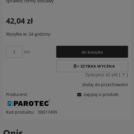
sprawdź formy dostawy
Cena nie zawiera ewentualnych kosztów płatności
42,04 zł
Wysyłka w:
24 godziny
szt.
do koszyka
Zyskujesz
42
pkt [
?
]
dodaj do przechowalni
Producent:
zapytaj o produkt
Kod produktu:
00017499
Opis