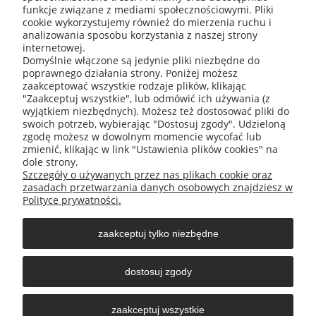
funkcje związane z mediami społecznościowymi. Pliki
cookie wykorzystujemy również do mierzenia ruchu i
analizowania sposobu korzystania z naszej strony
internetowej.
Domyślnie włączone są jedynie pliki niezbędne do
poprawnego działania strony. Poniżej możesz
zaakceptować wszystkie rodzaje plików, klikając
"Zaakceptuj wszystkie", lub odmówić ich używania (z
wyjątkiem niezbędnych). Możesz też dostosować pliki do
swoich potrzeb, wybierając "Dostosuj zgody". Udzieloną
zgodę możesz w dowolnym momencie wycofać lub
zmienić, klikając w link "Ustawienia plików cookies" na
O nas
dole strony.
Szczegóły o używanych przez nas plikach cookie oraz
zasadach przetwarzania danych osobowych znajdziesz w
Obsługa klienta
Polityce prywatności.
zaakceptuj tylko niezbędne
Pomoc
dostosuj zgody
Moje konto
zaakceptuj wszystkie