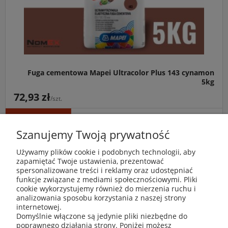
Fuga cementowa Mapei Ultracolor Plus 143 cynamon
5kg
72,93 zł
/szt.
DO KOSZYKA
Szanujemy Twoją prywatność
Używamy plików cookie i podobnych technologii, aby
zapamiętać Twoje ustawienia, prezentować
spersonalizowane treści i reklamy oraz udostępniać
funkcje związane z mediami społecznościowymi. Pliki
cookie wykorzystujemy również do mierzenia ruchu i
analizowania sposobu korzystania z naszej strony
internetowej.
Domyślnie włączone są jedynie pliki niezbędne do
poprawnego działania strony. Poniżej możesz