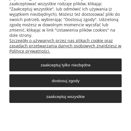
zaakceptować wszystkie rodzaje plików, klikając
"Zaakceptuj wszystkie", lub odmówić ich używania (z
wyjątkiem niezbędnych). Możesz też dostosować pliki do
swoich potrzeb, wybierając "Dostosuj zgody". Udzieloną
zgodę możesz w dowolnym momencie wycofać lub
zmienić, klikając w link "Ustawienia plików cookies" na
dole strony.
Szczegóły o używanych przez nas plikach cookie oraz
zasadach przetwarzania danych osobowych znajdziesz w
Polityce prywatności.
zaakceptuj tylko niezbędne
Fuga cementowa Mapei Ultracolor Plus 144 czekoladowy
dostosuj zgody
2kg
30,75 zł
/szt.
zaakceptuj wszystkie
DO KOSZYKA
722 164 233
esklep@nomexmb.pl