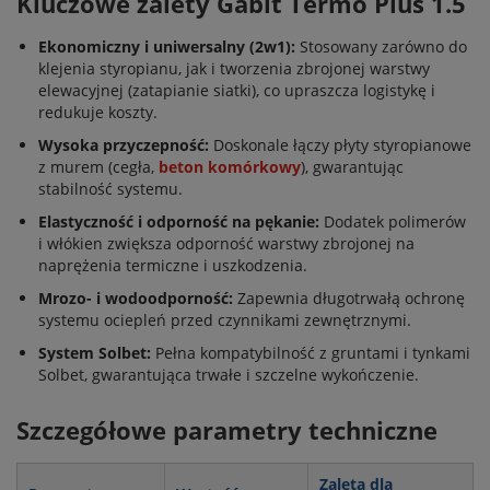
Kluczowe zalety Gabit Termo Plus 1.5
Ekonomiczny i uniwersalny (2w1):
Stosowany zarówno do
klejenia styropianu, jak i tworzenia zbrojonej warstwy
elewacyjnej (zatapianie siatki), co upraszcza logistykę i
redukuje koszty.
Wysoka przyczepność:
Doskonale łączy płyty styropianowe
z murem (cegła,
beton komórkowy
), gwarantując
stabilność systemu.
Elastyczność i odporność na pękanie:
Dodatek polimerów
i włókien zwiększa odporność warstwy zbrojonej na
naprężenia termiczne i uszkodzenia.
Mrozo- i wodoodporność:
Zapewnia długotrwałą ochronę
systemu ociepleń przed czynnikami zewnętrznymi.
System Solbet:
Pełna kompatybilność z gruntami i tynkami
Solbet, gwarantująca trwałe i szczelne wykończenie.
Szczegółowe parametry techniczne
Zaleta dla