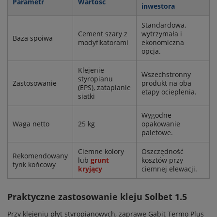
Parametr
Wartość
inwestora
Standardowa,
Cement szary z
wytrzymała i
Baza spoiwa
modyfikatorami
ekonomiczna
opcja.
Klejenie
Wszechstronny
styropianu
Zastosowanie
produkt na oba
(EPS), zatapianie
etapy ocieplenia.
siatki
Wygodne
Waga netto
25 kg
opakowanie
paletowe.
Ciemne kolory
Oszczędność
Rekomendowany
lub
grunt
kosztów przy
tynk końcowy
kryjący
ciemnej elewacji.
Praktyczne zastosowanie kleju Solbet 1.5
Przy klejeniu płyt styropianowych, zaprawę Gabit Termo Plus