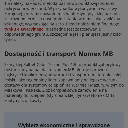
1.5 należy nakładać metodą pasmowo-punktową (ok. 60%
pokrycia powierzchni). W przypadku wykonywania warstwy
zbrojonej, po zamocowaniu mechanicznym płyt, klej nakłada
się równomiernie, a następnie zatapia w nim siatkę z włókna
szklanego, wygładzając na zero. Przed nałożeniem finalnego
tynku elewacyjnego
, niezbędne jest zastosowanie
odpowiedniego gruntu, szczególnie jeśli planujesz jasny kolor
tynku.
Dostępność i transport Nomex MB
Szary klej Solbet Gabit Termo Plus 1.5 to produkt gabarytowy,
dostarczany na paletach. Nomex MB oferuje sprawną
logistykę i konkurencyjne warunki transportu na terenie całej
Polski. Jako regionalny lider, zapewniamy najlepsze warunki
dostawy dla systemów ociepleń na Warmię i Mazury, w tym do
Miłakowa i Pasłęka. Złóż kompleksowe zamówienie na
materiały do ociepleń (styropian, klej, tynk) w Nomex MB i
zoptymalizuj koszty.
Wybierz ekonomiczne i sprawdzone