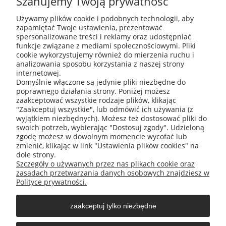
Szanujemy Twoją prywatność
Podaj swój adres e-mail, jeżeli chcesz otrzymywać
Używamy plików cookie i podobnych technologii, aby
informacje o nowościach i promocjach.
zapamiętać Twoje ustawienia, prezentować
spersonalizowane treści i reklamy oraz udostępniać
funkcje związane z mediami społecznościowymi. Pliki
cookie wykorzystujemy również do mierzenia ruchu i
analizowania sposobu korzystania z naszej strony
internetowej.
Domyślnie włączone są jedynie pliki niezbędne do
poprawnego działania strony. Poniżej możesz
zaakceptować wszystkie rodzaje plików, klikając
"Zaakceptuj wszystkie", lub odmówić ich używania (z
wyjątkiem niezbędnych). Możesz też dostosować pliki do
swoich potrzeb, wybierając "Dostosuj zgody". Udzieloną
zgodę możesz w dowolnym momencie wycofać lub
zmienić, klikając w link "Ustawienia plików cookies" na
O nas
dole strony.
Szczegóły o używanych przez nas plikach cookie oraz
zasadach przetwarzania danych osobowych znajdziesz w
Obsługa klienta
Polityce prywatności.
zaakceptuj tylko niezbędne
Pomoc