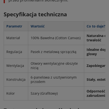
Specyfikacja techniczna
Parametr
Wartość
Co to daje? (
Naturalna od
Materiał
100% Bawełna (Cotton Canvas)
trwałość
Idealne dop
Regulacja
Pasek z metalową sprzączką
głowy
Otwory wentylacyjne obszyte
Wentylacja
Zapobieganie
nicią
6-panelowa z usztywnionym
Konstrukcja
Stały, estety
przodem
Odporność n
Kolor
Szary (Grafitowy)
zabrudzenia