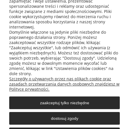
zapamiętać Twoje ustawienia, prezentować
spersonalizowane treści i reklamy oraz udostępniać
funkcje związane z mediami społecznościowymi. Pliki
cookie wykorzystujemy również do mierzenia ruchu i
analizowania sposobu korzystania z naszej strony
internetowej.
Domyślnie włączone są jedynie pliki niezbędne do
poprawnego działania strony. Poniżej możesz
zaakceptować wszystkie rodzaje plików, klikając
"Zaakceptuj wszystkie", lub odmówić ich używania (z
wyjątkiem niezbędnych). Możesz też dostosować pliki do
swoich potrzeb, wybierając "Dostosuj zgody". Udzieloną
zgodę możesz w dowolnym momencie wycofać lub
zmienić, klikając w link "Ustawienia plików cookies" na
O nas
dole strony.
Szczegóły o używanych przez nas plikach cookie oraz
zasadach przetwarzania danych osobowych znajdziesz w
Obsługa klienta
Polityce prywatności.
zaakceptuj tylko niezbędne
Pomoc
dostosuj zgody
Moje konto