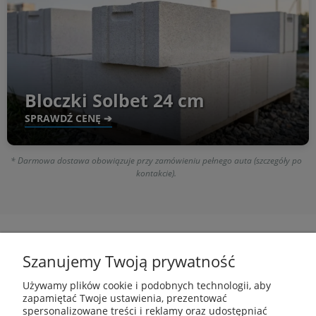
Bloczki Solbet 24 cm
SPRAWDŹ CENĘ ➔
* Darmowa dostawa obowiązuje przy zamówieniu pełnego auta (szczegóły po
kontakcie).
Szanujemy Twoją prywatność
Newsletter
Używamy plików cookie i podobnych technologii, aby
zapamiętać Twoje ustawienia, prezentować
spersonalizowane treści i reklamy oraz udostępniać