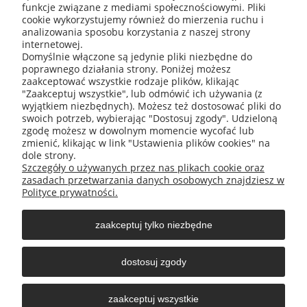
Podaj swój adres e-mail, jeżeli chcesz otrzymywać
funkcje związane z mediami społecznościowymi. Pliki
informacje o nowościach i promocjach.
cookie wykorzystujemy również do mierzenia ruchu i
analizowania sposobu korzystania z naszej strony
internetowej.
Domyślnie włączone są jedynie pliki niezbędne do
poprawnego działania strony. Poniżej możesz
zaakceptować wszystkie rodzaje plików, klikając
"Zaakceptuj wszystkie", lub odmówić ich używania (z
wyjątkiem niezbędnych). Możesz też dostosować pliki do
swoich potrzeb, wybierając "Dostosuj zgody". Udzieloną
zgodę możesz w dowolnym momencie wycofać lub
zmienić, klikając w link "Ustawienia plików cookies" na
O nas
dole strony.
Szczegóły o używanych przez nas plikach cookie oraz
zasadach przetwarzania danych osobowych znajdziesz w
Obsługa klienta
Polityce prywatności.
zaakceptuj tylko niezbędne
Pomoc
dostosuj zgody
Moje konto
zaakceptuj wszystkie