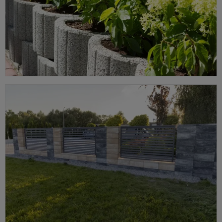
Kostki brukowe
Kostka dekoracyjna pod taras i podjazd oraz kostka
przemysłowa pod drogi i place — jeden dostawca na cały teren
posesji.
ZOBACZ KATEGORIĘ ➔
Pokaż podkategorie
Gazony
Betonowe donice ogrodowe — porządkują trawnik i rabaty, stawiasz
od razu, bez budowy muru oporowego.
ZOBACZ OFERTĘ ➔