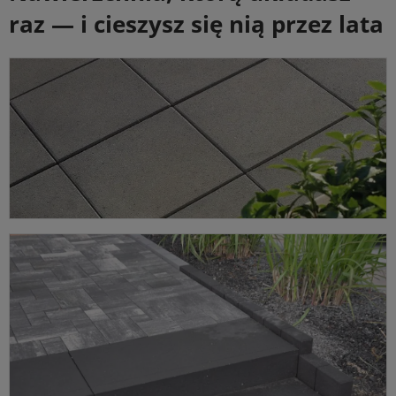
raz — i cieszysz się nią przez lata
Płyty
Płyty dekoracyjne na taras i podwórko oraz płyty użyteczności
publicznej na chodniki i place — oba warianty w jednym miejscu.
ZOBACZ KATEGORIĘ ➔
Pokaż podkategorie