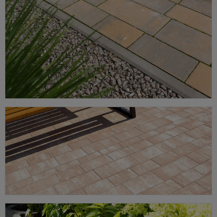
Krawężniki drogowe i chodnikowe, które trzymają linię nawierzchni —
kostka się nie rozjeżdża.
ZOBACZ OFERTĘ ➔
Obrzeża
Obrzeża trawnikowe i chodnikowe — prosta granica między
kostką a trawnikiem.
ZOBACZ OFERTĘ ➔