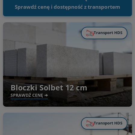
Betonowe palisady ogrodowe — trzymają skarpę i obrzeże rabaty na
miejscu.
Sprawdź cenę i dostępność z transportem
ZOBACZ OFERTĘ ➔
Transport HDS
Bloczki Solbet 12 cm
SPRAWDŹ CENĘ ➔
Transport HDS