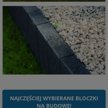
Ogrodzenia
System ogrodzeniowy Polbruk Murro — gotowe daszki i pustaki.
ZOBACZ OFERTĘ ➔
NAJCZĘŚCIEJ WYBIERANE BLOCZKI
NA BUDOWĘ!
Palisady