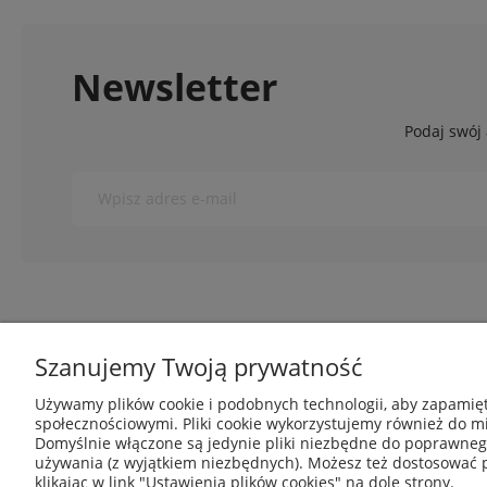
Newsletter
Podaj swój 
O nas
Obsługa klie
Szanujemy Twoją prywatność
Używamy plików cookie i podobnych technologii, aby zapamięt
Kontakt i dane firmy
Metody płatnoś
społecznościowymi. Pliki cookie wykorzystujemy również do mi
O nas
Polityka prywat
Domyślnie włączone są jedynie pliki niezbędne do poprawnego 
Blog
Regulamin skl
używania (z wyjątkiem niezbędnych). Możesz też dostosować 
klikając w link "Ustawienia plików cookies" na dole strony.