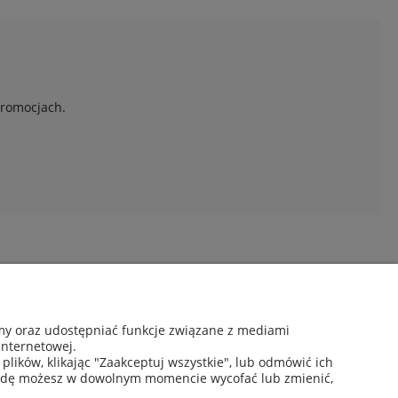
promocjach.
Moje konto
amy oraz udostępniać funkcje związane z mediami
Twoje zamówienia
internetowej.
Ustawienia konta
lików, klikając "Zaakceptuj wszystkie", lub odmówić ich
Ulubione
zgodę możesz w dowolnym momencie wycofać lub zmienić,