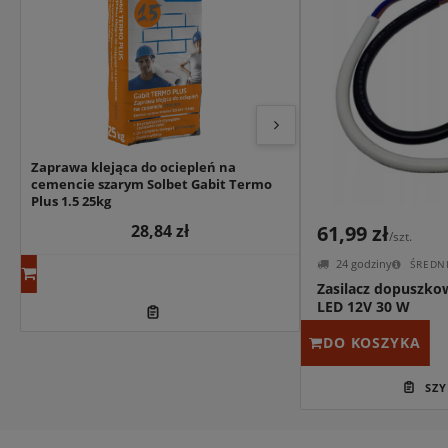
Zaprawa klejąca do ociepleń na
Klej hybrydowy un
cemencie szarym Solbet Gabit Termo
REX Gold Strong 2
Plus 1.5 25kg
28,84 zł
17
61,99 zł
/szt.
24 godziny
ŚREDNI
Zasilacz dopuszk
LED 12V 30 W
DO KOSZYKA