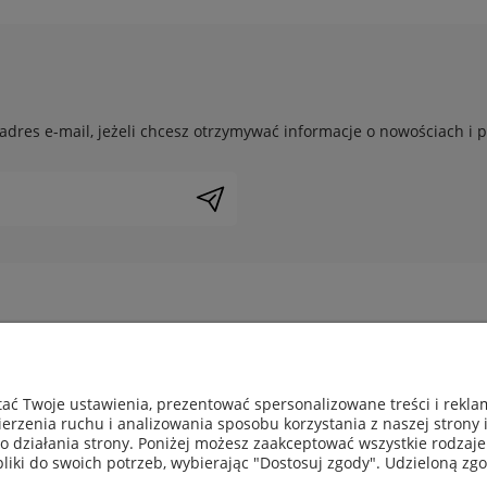
adres e-mail, jeżeli chcesz otrzymywać informacje o nowościach i 
nta
Pomoc
ać Twoje ustawienia, prezentować spersonalizowane treści i rekl
ci
Jak kupować?
erzenia ruchu i analizowania sposobu korzystania z naszej strony 
ności
Pytania i odpowiedzi
działania strony. Poniżej możesz zaakceptować wszystkie rodzaje p
epu
Klient biznesowy
pliki do swoich potrzeb, wybierając "Dostosuj zgody". Udzieloną 