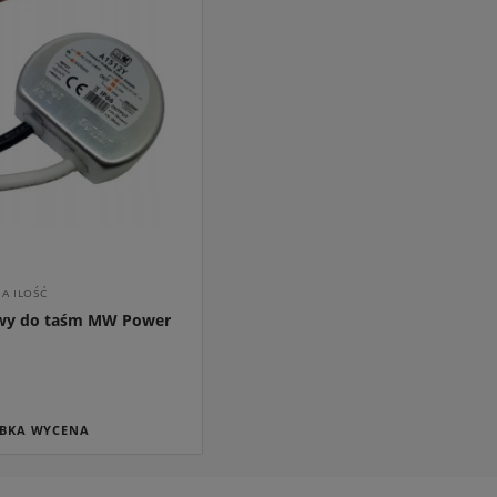
iwersalny Soudal T-
90ml
,50 zł
A ILOŚĆ
owy do taśm MW Power