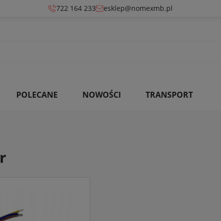
722 164 233
esklep@nomexmb.pl
POLECANE
NOWOŚCI
TRANSPORT
r