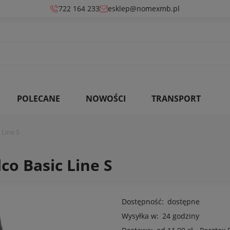
722 164 233
esklep@nomexmb.pl
POLECANE
NOWOŚCI
TRANSPORT
 Line S
co Basic Line S
Dostępność:
dostępne
Wysyłka w:
24 godziny