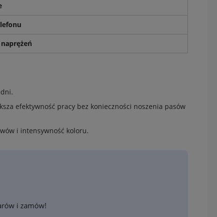
e
lefonu
 naprężeń
dni.
ększa efektywność pracy bez konieczności noszenia pasów
wów i intensywność koloru.
iarów i zamów!