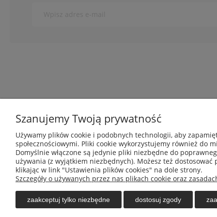
O nas
Obsługa klie
Szanujemy Twoją prywatność
Używamy plików cookie i podobnych technologii, aby zapamięt
Kontakt i dane firmy
Metody płatnoś
społecznościowymi. Pliki cookie wykorzystujemy również do mi
O nas
Polityka prywat
Domyślnie włączone są jedynie pliki niezbędne do poprawnego 
Blog
Regulamin skl
używania (z wyjątkiem niezbędnych). Możesz też dostosować 
klikając w link "Ustawienia plików cookies" na dole strony.
Czas realizacj
Szczegóły o używanych przez nas plikach cookie oraz zasadac
Zwroty i rekla
zaakceptuj tylko niezbędne
dostosuj zgody
zaa