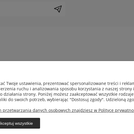
nta
Pomoc
ać Twoje ustawienia, prezentować spersonalizowane treści i rekl
ci
Jak kupować?
erzenia ruchu i analizowania sposobu korzystania z naszej strony 
ności
Pytania i odpowiedzi
działania strony. Poniżej możesz zaakceptować wszystkie rodzaje p
epu
Klient biznesowy
pliki do swoich potrzeb, wybierając "Dostosuj zgody". Udzieloną 
i zamówienia
h przetwarzania danych osobowych znajdziesz w Polityce prywatnoś
macje
kceptuj wszystkie