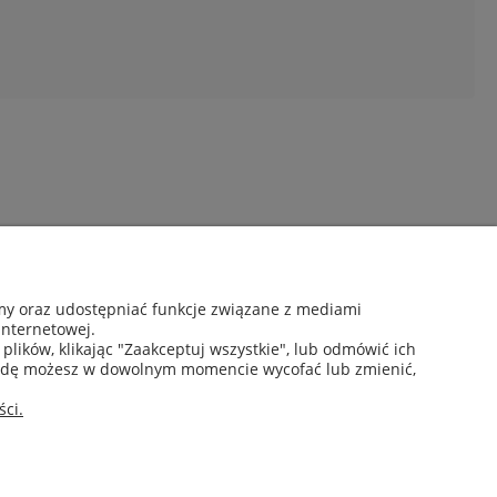
Moje konto
amy oraz udostępniać funkcje związane z mediami
Twoje zamówienia
internetowej.
Ustawienia konta
lików, klikając "Zaakceptuj wszystkie", lub odmówić ich
Ulubione
zgodę możesz w dowolnym momencie wycofać lub zmienić,
ci.