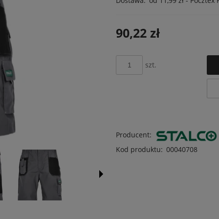
Dostawa:
od 11,99 zł
- Pocztex 
Cena nie zawiera ewentualnych k
90,22 zł
płatności
szt.
Producent:
Kod produktu:
00040708