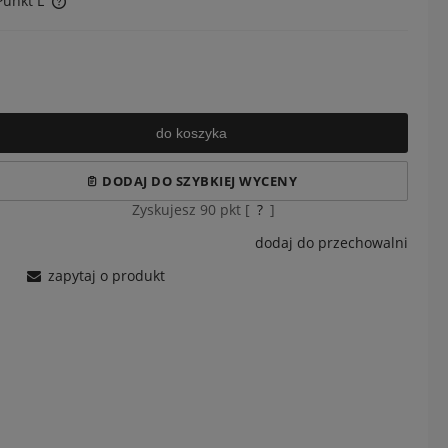
Punkt L
osztów
do koszyka
DODAJ DO SZYBKIEJ WYCENY
Zyskujesz
90
pkt [
?
]
dodaj do przechowalni
zapytaj o produkt