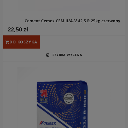
Pasłęku.
Cement Cemex CEM II/A-V 42,5 R 25kg czerwony
22,50 zł
DO KOSZYKA
Cement Cemex niebieski 32,5 R - HSR 25kg
wysoce plastycznych zapraw
jasnym odcieniem
Klasa 32,5 R:
umiarkowana wytrzymałość, wydłużony czas