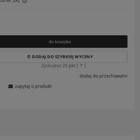
Kurier 2XL
h kosztów
do koszyka
DODAJ DO SZYBKIEJ WYCENY
Zyskujesz
20
pkt [
?
]
dodaj do przechowalni
zapytaj o produkt