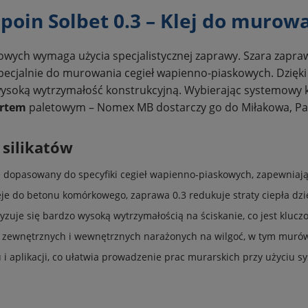
poin Solbet 0.3 – Klej do murowa
towych wymaga użycia specjalistycznej zaprawy. Szara zapra
cjalnie do murowania cegieł wapienno-piaskowych. Dzięki z
wysoką wytrzymałość konstrukcyjną. Wybierając systemowy kl
ortem
paletowym – Nomex MB dostarczy go do Miłakowa, Pasł
 silikatów
e dopasowany do specyfiki cegieł wapienno-piaskowych, zapewniają
je do betonu komórkowego, zaprawa 0.3 redukuje straty ciepła dzię
uje się bardzo wysoką wytrzymałością na ściskanie, co jest kluczow
 zewnętrznych i wewnętrznych narażonych na wilgoć, w tym murów
i aplikacji, co ułatwia prowadzenie prac murarskich przy użyciu s