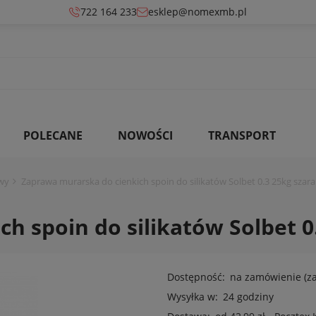
722 164 233
esklep@nomexmb.pl
POLECANE
NOWOŚCI
TRANSPORT
wy
Zaprawa murarska do cienkich spoin do silikatów Solbet 0.3 25kg szara
h spoin do silikatów Solbet 0
Dostępność:
na zamówienie (z
Wysyłka w:
24 godziny