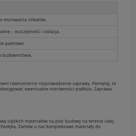
o murowania silikatów.
inę – oszczędność i izolacja.
e paletowe.
w budownictwie.
apewni równomierne rozprowadzenie zaprawy. Pamiętaj, że
y skorygować ewentualne nierówności podłoża. Zaprawa
wy ciężkich materiałów na plac budowy na terenie całej
i Pasłęka. Zamów u nas kompleksowe materiały do