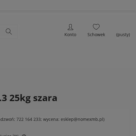
(pusty)
.3 25kg szara
adzwoń: 722 164 233; wycena: esklep@nomexmb.pl)