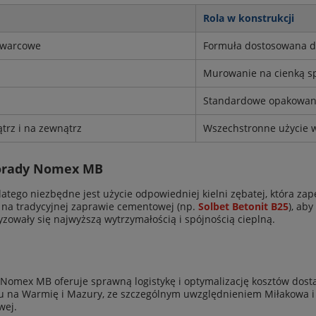
Rola w konstrukcji
kwarcowe
Formuła dostosowana d
Murowanie na cienką spo
Standardowe opakowani
trz i na zewnątrz
Wszechstronne użycie 
Porady Nomex MB
latego niezbędne jest użycie odpowiedniej kielni zębatej, która z
 na tradycyjnej zaprawie cementowej (np.
Solbet Betonit B25
), ab
yzowały się najwyższą wytrzymałością i spójnością cieplną.
 Nomex MB oferuje sprawną logistykę i optymalizację kosztów dosta
rtu na Warmię i Mazury, ze szczególnym uwzględnieniem Miłakowa 
wej.