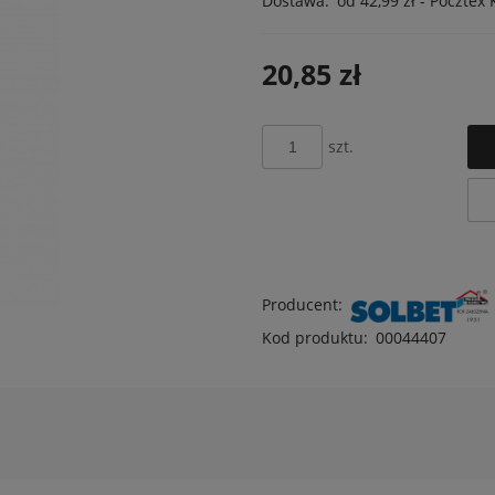
Dostawa:
od 42,99 zł
- Pocztex 
Cena nie zawiera ewentualnyc
20,85 zł
płatności
szt.
Producent:
Kod produktu:
00044407