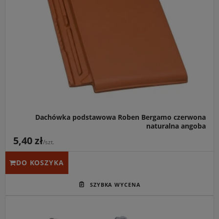
nieskomplikowanej konstrukcji, budynków
modernistycznych oraz obiektów przechodzących
renowację.
Kluczowa cecha:
Klasyczny, ciepły odcień naturalnej
czerwieni ceramiki połączony ze specjalnie
wyprofilowanymi zamkami, zapewniającymi
stuprocentową szczelność i odporność na warunki
atmosferyczne.
Dachówka podstawowa Roben Bergamo czerwona
naturalna angoba
5,40 zł
/szt.
DO KOSZYKA