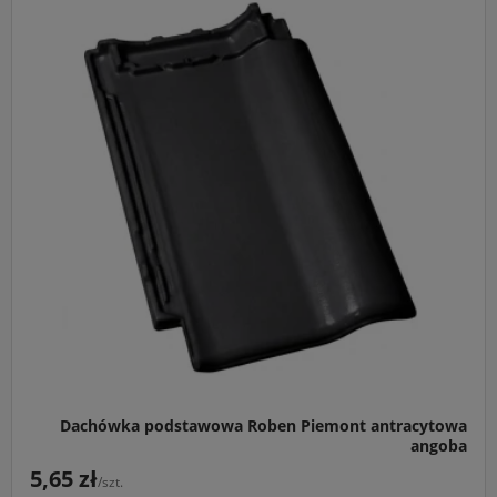
Główne przeznaczenie:
Szczelne i estetyczne pokrycie
dachów o minimalnym kącie nachylenia 22°, idealne dla
nowoczesnego budownictwa.
Idealny do:
Współpracy z pełnym systemem akcesoriów
ceramicznych Röben w kolorze antracytowej angoby,
zapewniając spójność wizualną całej połaci.
Kluczowa cecha:
Wyjątkowo duża tolerancja przesuwu
(aż 38 mm), która eliminuje konieczność docinania
dachówek i znacznie przyspiesza montaż.
Dachówka podstawowa Roben Piemont antracytowa
angoba
5,65 zł
/szt.