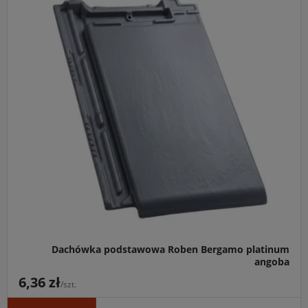
Główne przeznaczenie:
Nowoczesne, całkowicie płaskie
ceramiczne pokrycia dachowe dla budynków o
minimalistycznej bryle architektonicznej.
Idealny do:
Dachów dwuspadowych oraz kopertowych o
niskim i średnim kącie nachylenia połaci (od 25 stopni).
Kluczowa cecha:
Ekskluzywny, metaliczno-szary odcień
platinum angoba połączony z wysoką tolerancją przesuwu
zamków, ułatwiającą idealne rozmierzenie łat.
Dachówka podstawowa Roben Bergamo platinum
angoba
6,36 zł
/szt.