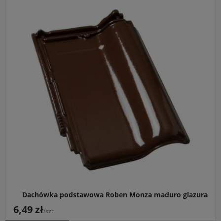
Główne przeznaczenie:
Eleganckie i trwałe pokrycie
dachów spadzistych o głębokiej, brązowej kolorystyce.
Idealny do:
Domów w stylu klasycznym i
rezydencjonalnym, otoczonych zielenią oraz budynków
wymagających trwałej ochrony przed zabrudzeniami.
Kluczowa cecha:
Model Monza (znany wcześniej jako
Monza Plus) w wykończeniu Maduro Glazura oferuje
lustrzaną gładkość powierzchni i wyjątkowo niskie
zużycie od 9,4 szt./m².
Dachówka podstawowa Roben Monza maduro glazura
6,49 zł
/szt.