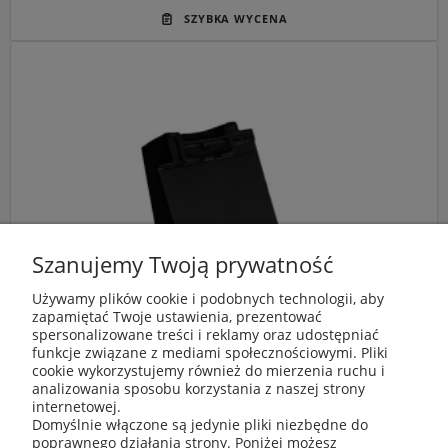
Główne przeznaczenie:
Trwałe, szczelne i wysoce
estetyczne wykończenie lewej krawędzi bocznej
(szczytowej) połaci dachowej.
Idealny do:
Płaskiej dachówki ceramicznej Röben
Bergamo w kolorze czarna glazura, zapewniając idealną
spójność systemu.
Szanujemy Twoją prywatność
Kluczowa cecha:
Szlachetna, lśniąca powłoka
glazurowana o najwyższej odporności na zabrudzenia i
Używamy plików cookie i podobnych technologii, aby
zapamiętać Twoje ustawienia, prezentować
mchy, połączona z głębokimi zamkami labiryntowymi.
spersonalizowane treści i reklamy oraz udostępniać
funkcje związane z mediami społecznościowymi. Pliki
cookie wykorzystujemy również do mierzenia ruchu i
analizowania sposobu korzystania z naszej strony
internetowej.
Domyślnie włączone są jedynie pliki niezbędne do
poprawnego działania strony. Poniżej możesz