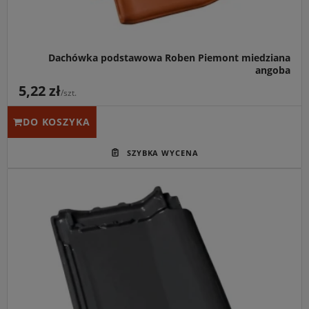
Dachówka podstawowa Roben Piemont miedziana
angoba
5,22 zł
/szt.
DO KOSZYKA
Główne przeznaczenie:
Estetyczne i szczelne
wykończenie połaci dachowych w nowoczesnym
budownictwie oraz obiektach poddawanych renowacji.
Idealny do:
Współpracy z systemowymi akcesoriami
Röben w kolorze titan szary, tworząc jednolity,