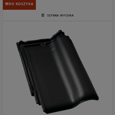
DO KOSZYKA
Główne przeznaczenie:
Nowoczesne i wysoce szczelne
pokrycie dachów spadzistych o minimalistycznym
charakterze.
Idealny do:
Współczesnych projektów domów typu
"nowoczesna stodoła", budynków o prostej bryle oraz
dachów o dużych powierzchniach.
Kluczowa cecha:
Model Monza (dawniej Monza Plus) w
najpopularniejszym kolorze antracytowym, oferujący
niskie zużycie (od 9,4 szt./m²) i szybki postęp prac
dekarskich.