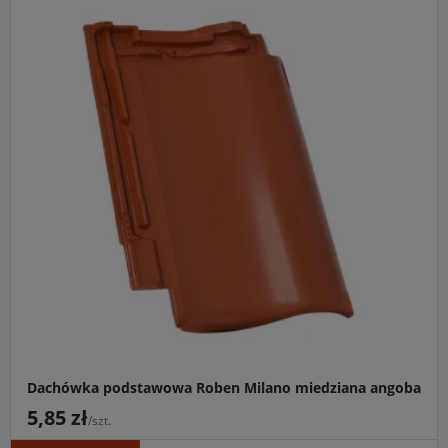
Główne przeznaczenie:
Trwałe i estetyczne krycie
dachów skośnych obiektów mieszkalnych oraz
sakralnych, nawiązujących do klasycznego stylu
architektonicznego.
Idealny do:
Tradycyjnych budynków jednorodzinnych,
renowacji obiektów zabytkowych oraz nowoczesnych
konstrukcji wymagających ponadczasowej formy
holenderki typu S.
Kluczowa cecha:
Elastyczny montaż dzięki wyjątkowo
dużej tolerancji przesuwu zamków aż do 41 mm oraz
powłoka angobowana gwarantująca wieloletnią
intensywność koloru.
Dachówka podstawowa Roben Milano miedziana angoba
5,85 zł
/szt.