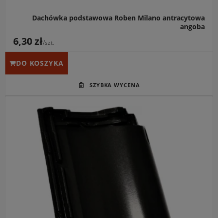
Dachówka podstawowa Roben Milano antracytowa
angoba
6,30 zł
/szt.
DO KOSZYKA
Główne przeznaczenie:
Ekskluzywne i trwałe pokrycie
dachowe dla wymagających projektów rezydencjonalnych
o wysokim standardzie wykończenia.
Idealny do:
Nowoczesnych willi miejskich, luksusowych
obiektów komercyjnych oraz dachów o reprezentacyjnym
charakterze.
Kluczowa cecha:
Lustrzany, głęboki połysk powłoki