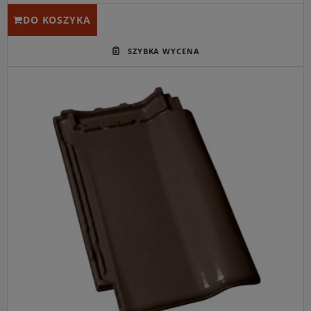
DO KOSZYKA
Główne przeznaczenie:
Pokrycie połaci dachowych o
minimalnym kącie nachylenia 22°, szczególnie polecane
przy renowacjach starych dachów.
Idealny do:
Współpracy z pełnym systemem akcesoriów
ceramicznych Röben w spójnej kolorystyce brązowej
angoby.
Kluczowa cecha:
Unikalna, duża tolerancja przesuwu (aż
38 mm), która umożliwia idealne dopasowanie do połaci
bez czasochłonnego docinania.