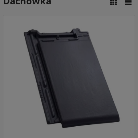
Dachówka
Główne przeznaczenie:
Nowoczesne, całkowicie płaskie
ceramiczne pokrycia dachowe dla budynków o
minimalistycznej i surowej architekturze.
Idealny do:
Dachów dwuspadowych oraz kopertowych o
prostej konstrukcji i kącie nachylenia połaci od 25 stopni.
Kluczowa cecha:
Głęboki, matowy odcień antracytowej
angoby chroniący przed promieniowaniem UV, połączony
ze specjalnymi zamkami gwarantującymi perfekcyjną
szczelność połaci.