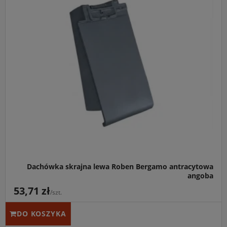
Główne przeznaczenie:
Trwałe, szczelne i wysoce
estetyczne wykończenie lewej krawędzi bocznej
(szczytowej) połaci dachowej.
Idealny do:
Płaskiej dachówki ceramicznej Röben
Bergamo w kolorze antracytowa angoba, tworząc spójny i
bezpieczny system.
Kluczowa cecha:
Wyposażona w głębokie zamki
labiryntowe oraz boczną wypustkę, które gwarantują pełną
ochronę przed zacinającym deszczem i wiatrem.
Dachówka skrajna lewa Roben Bergamo antracytowa
angoba
53,71 zł
/szt.
DO KOSZYKA