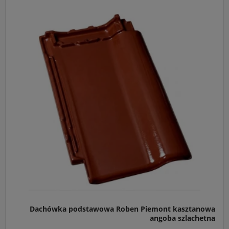
Główne przeznaczenie:
Pokrycie połaci dachowych o
minimalnym kącie nachylenia 22°, idealne na dachy o
skomplikowanej geometrii oraz renowacje starych
budynków.
Idealny do:
Współpracy z kompletnym systemem
akcesoriów ceramicznych Röben w kolorze kasztanowa
angoba szlachetna.
Kluczowa cecha:
Wyjątkowo duża tolerancja przesuwu
(aż 38 mm), ułatwiająca perfekcyjne dopasowanie
dachówki do rozstawu łat bez docinania.
Dachówka podstawowa Roben Piemont kasztanowa
angoba szlachetna