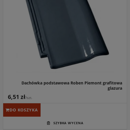
inwestorów ceniących nowoczesną estetykę i łatwość
montażu.
Idealny do:
Współpracy z pełnym systemem akcesoriów
ceramicznych Röben w kolorze grafitowej glazury oraz do
renowacji starych połaci.
Kluczowa cecha:
Unikalna, rekordowa tolerancja
przesuwu (aż 38 mm), która umożliwia idealne
dopasowanie dachu bez konieczności kłopotliwego
docinania dachówek.
Dachówka podstawowa Roben Piemont grafitowa
glazura
6,51 zł
/szt.
DO KOSZYKA