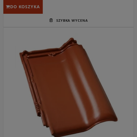
DO KOSZYKA
Główne przeznaczenie:
Trwałe i estetyczne pokrycie
dachów spadzistych o klasycznej, ciepłej kolorystyce.
Idealny do:
Domów jednorodzinnych o tradycyjnej
architekturze oraz obiektów wymagających szybkiego i
wydajnego krycia dużych połaci.
Kluczowa cecha:
Model Monza (oferowany wcześniej
pod nazwą Monza Plus) wyróżnia się niskim zużyciem od
9,4 szt./m², co realnie obniża koszty materiałowe.