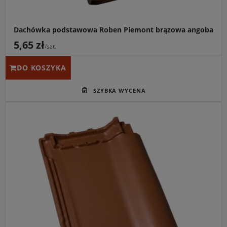
Dachówka podstawowa Roben Piemont brązowa angoba
5,65 zł
/szt.
DO KOSZYKA
Główne przeznaczenie:
Wykonanie szczelnych i
trwałych połaci dachowych na budynkach o architekturze
klasycznej oraz renowacja obiektów zabytkowych.
Idealny do:
Współpracy z kompletnym systemem
akcesoriów ceramicznych Röben w tradycyjnym odcieniu
czerwieni naturalnej.
Kluczowa cecha:
Unikalna konstrukcja z rekordową