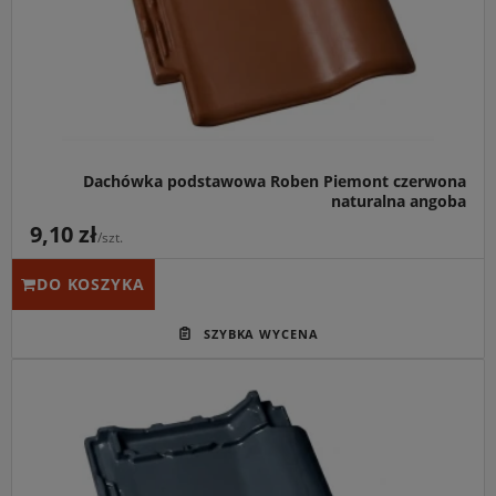
tolerancją przesuwu (aż 38 mm), ułatwiająca montaż na
nowych i remontowanych więźbach.
Dachówka podstawowa Roben Piemont czerwona
naturalna angoba
9,10 zł
/szt.
DO KOSZYKA
Główne przeznaczenie:
Pokrycie dachów spadzistych o
kącie nachylenia od 22°, szczególnie polecane dla