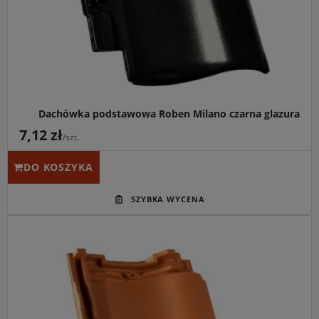
glazurowanej, która wykazuje pełne właściwości
samooczyszczające podczas opadów atmosferycznych.
Dachówka podstawowa Roben Milano czarna glazura
7,12 zł
/szt.
DO KOSZYKA
Główne przeznaczenie:
Tradycyjne i solidne pokrycie
dachów skośnych na obiektach stylizowanych,
zabytkowych oraz domach jednorodzinnych.