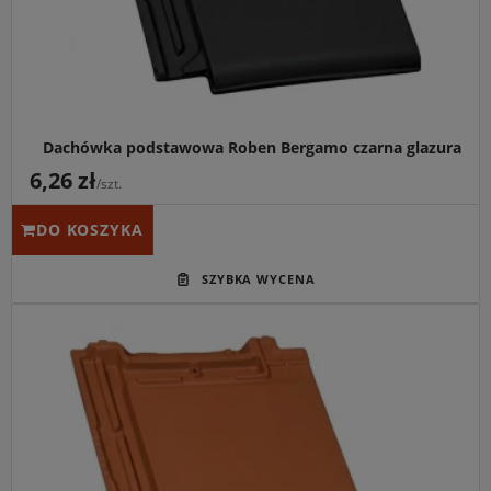
Dachówka podstawowa Roben Bergamo czarna glazura
6,26 zł
/szt.
DO KOSZYKA
Główne przeznaczenie:
Nowoczesne, całkowicie płaskie
ceramiczne pokrycia dachowe, które harmonijnie łączą
współczesną formę z tradycyjną kolorystyką.
Idealny do:
Dachów dwuspadowych oraz kopertowych o