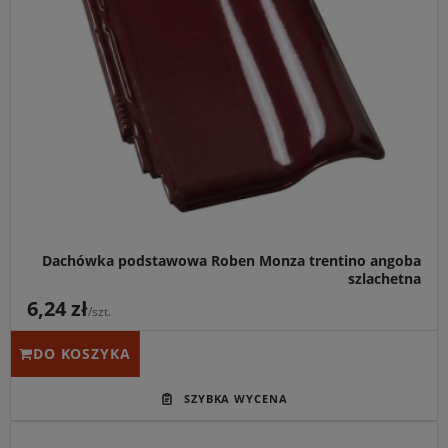
Idealny do:
Architektury inspirowanej stylem
śródziemnomorskim, domów o jasnych elewacjach oraz
projektów wymagających szlachetnego połysku.
Kluczowa cecha:
Model Monza (wcześniej znany jako
Monza Plus) w wersji Trentino oferuje unikalny,
cieniowany odcień z powłoką Angoba Szlachetna, przy
zachowaniu niskiego zużycia od 9,4 szt./m².
Dachówka podstawowa Roben Monza trentino angoba
szlachetna
6,24 zł
/szt.
DO KOSZYKA