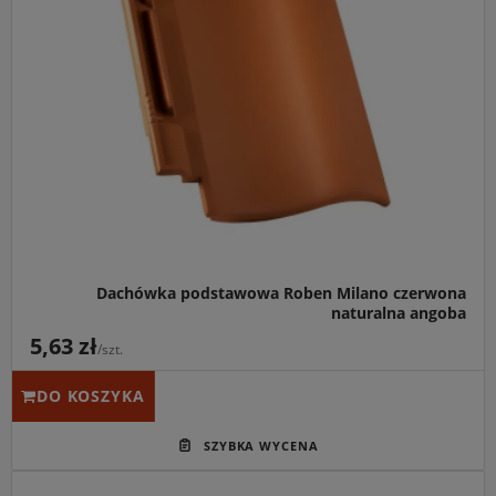
Idealny do:
Inwestycji o klasycznym charakterze,
renowacji obiektów pod nadzorem konserwatorskim oraz
podmiejskich rezydencji.
Kluczowa cecha:
Żywy, klasycznie ceglasty odcień
powłoki angobowanej oraz podwyższona szczelność
zamków zapobiegająca wnikaniu wilgoci pod połać.
Dachówka podstawowa Roben Milano czerwona
naturalna angoba
5,63 zł
/szt.
DO KOSZYKA