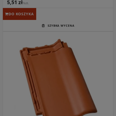
5,51 zł
/szt.
DO KOSZYKA
Główne przeznaczenie:
Pokrycie dachów spadzistych o
kącie nachylenia od 22°, idealne zarówno dla
nowoczesnego budownictwa, jak i renowacji obiektów
zabytkowych.
Idealny do:
Tworzenia kompletnych systemów
dachowych wraz z akcesoriami ceramicznymi Röben w
kolorze miedzianej angoby.
Kluczowa cecha:
Unikalna, rekordowa tolerancja
przesuwu na zamkach (aż 38 mm), ułatwiająca
perfekcyjne rozplanowanie łat na połaci.