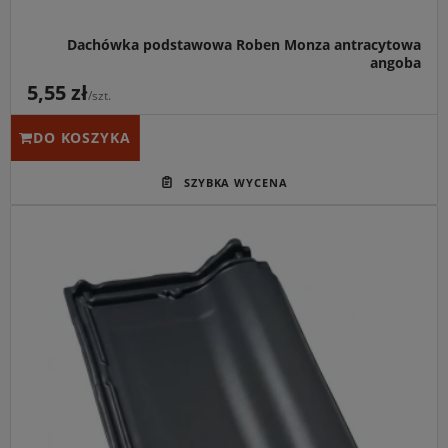
Dachówka podstawowa Roben Monza antracytowa
angoba
5,55 zł
/szt.
DO KOSZYKA
Główne przeznaczenie:
Krycie połaci dachowych o
nachyleniu od 22° (z dodatkowym zabezpieczeniem od
10°).
Idealny do:
Dachów o dużej powierzchni, budownictwa
nowoczesnego oraz renowacji (dawniej znana jako Monza
Plus).
Kluczowa cecha:
Większy format (ok. 9,4-9,9 szt./m²)