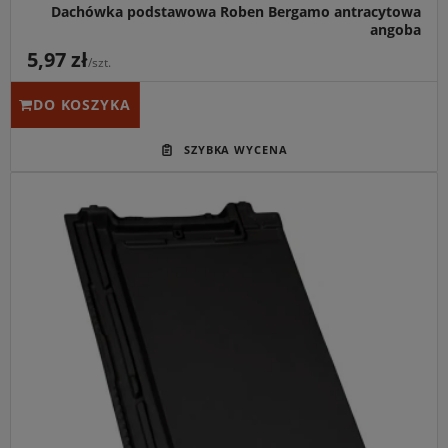
Dachówka podstawowa Roben Bergamo antracytowa
angoba
5,97 zł
/szt.
DO KOSZYKA
Główne przeznaczenie:
Nowoczesne, całkowicie płaskie
ceramiczne pokrycia dachowe dla budynków o
minimalistycznej architekturze.
Idealny do:
Dachów dwuspadowych oraz kopertowych o
prostej konstrukcji i kącie nachylenia połaci od 25 stopni.
Kluczowa cecha:
Lśniąca, głęboka powłoka czarnej
glazury połączona ze specjalnie zaprojektowanymi
zamkami, gwarantującymi absolutną szczelność i
odporność na porastanie mchem.