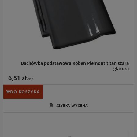
technologicznie zaawansowany dach.
Kluczowa cecha:
Unikalna, rekordowa tolerancja
przesuwu (aż 38 mm), ułatwiająca perfekcyjne
dopasowanie rozstawu łat bez docinania dachówek.
Dachówka podstawowa Roben Piemont titan szara
glazura
6,51 zł
/szt.
DO KOSZYKA