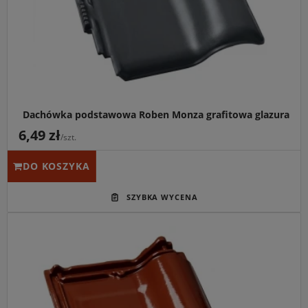
zapewniający szybki montaż i oszczędność na więźbie.
Dachówka podstawowa Roben Monza grafitowa glazura
6,49 zł
/szt.
DO KOSZYKA
Główne przeznaczenie:
Wysokiej klasy pokrycie dachów
spadzistych o głębokiej, ciepłej barwie kasztana.