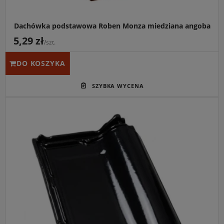
Dachówka podstawowa Roben Monza miedziana angoba
5,29 zł
/szt.
DO KOSZYKA
Główne przeznaczenie:
Ekskluzywne pokrycie dachowe
o głębokim, niemal czarnym połysku i najwyższej
trwałości.
Idealny do:
Reprezentacyjnych willi i nowoczesnych
budynków, gdzie wymagana jest perfekcyjna estetyka
oraz łatwość w utrzymaniu czystości.
Kluczowa cecha:
Model Monza (wcześniej Monza Plus)
w wykończeniu Tobago Glazura charakteryzuje się