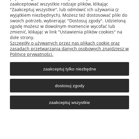
Dachówka skrajna lewa Roben Bergamo czarna glazura
zaakceptować wszystkie rodzaje plików, klikając
53,71 zł
"Zaakceptuj wszystkie", lub odmówić ich używania (z
/szt.
wyjątkiem niezbędnych). Możesz też dostosować pliki do
swoich potrzeb, wybierając "Dostosuj zgody". Udzieloną
DO KOSZYKA
zgodę możesz w dowolnym momencie wycofać lub
zmienić, klikając w link "Ustawienia plików cookies" na
dole strony.
Szczegóły o używanych przez nas plikach cookie oraz
zasadach przetwarzania danych osobowych znajdziesz w
Polityce prywatności.
zaakceptuj tylko niezbędne
Główne przeznaczenie:
Trwałe, szczelne i wysoce
estetyczne wykończenie lewej krawędzi bocznej
dostosuj zgody
(szczytowej) połaci dachowej.
Idealny do:
Płaskiej dachówki ceramicznej Röben
zaakceptuj wszystkie
Bergamo w kolorze czerwona naturalna angoba, tworząc
jednolitą strukturę dachu.
Kluczowa cecha:
Specjalnie wyprofilowane zamki
labiryntowe zapewniające bezwzględną ochronę przed
podwiewaniem śniegu i zacinającym deszczem.
722 164 233
esklep@nomexmb.pl