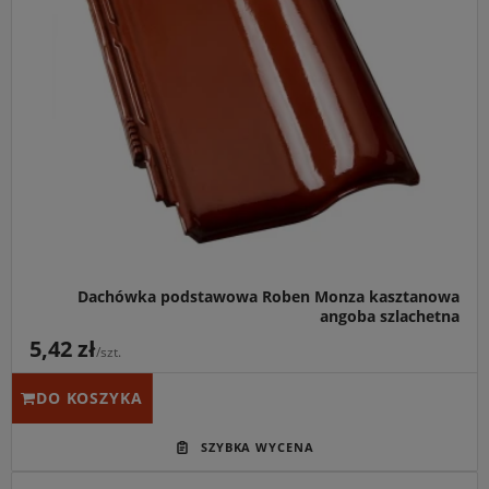
Idealny do:
Domów jednorodzinnych, rezydencji oraz
budynków o tradycyjnej architekturze, gdzie liczy się
szlachetny wygląd i trwałość.
Kluczowa cecha:
Model Monza (dawniej Monza Plus) w
wersji Angoba Szlachetna łączy aksamitny połysk z
niskim zużyciem (od 9,4 szt./m²), co optymalizuje koszty
budowy.
Dachówka podstawowa Roben Monza kasztanowa
angoba szlachetna
5,42 zł
/szt.
DO KOSZYKA