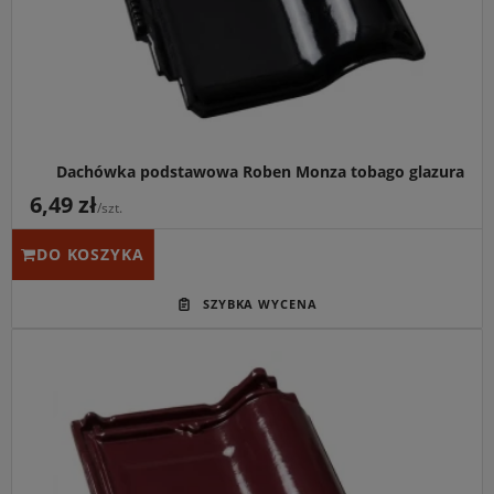
lustrzanym blaskiem i rekordowo niskim zużyciem od 9,4
szt./m².
Dachówka podstawowa Roben Monza tobago glazura
6,49 zł
/szt.
DO KOSZYKA
Główne przeznaczenie:
Eleganckie i wyjątkowo trwałe
wykończenie dachów spadzistych o wielowymiarowej
kolorystyce.