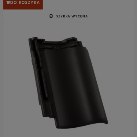
DO KOSZYKA
Główne przeznaczenie:
Nowoczesne i trwałe krycie
połaci dachów skośnych na obiektach nowoczesnej
architektury mieszkaniowej.
Idealny do:
Minimalistycznych projektów domów
jednorodzinnych, dachów o skomplikowanej konstrukcji
oraz budynków typu nowoczesna stodoła.
Kluczowa cecha:
Głęboki, matowy odcień antracytu
uzyskany dzięki zaawansowanemu procesowi
angobowania, połączony z elastyczną przesuwnością łat
do 41 mm.