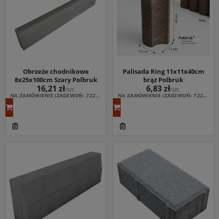
Obrzeże chodnikowe
Palisada Ring 11x11x40cm
8x25x100cm Szary Polbruk
brąz Polbruk
16,21 zł
6,83 zł
/szt.
/szt.
NA ZAMÓWIENIE (ZADZWOŃ: 722 164 233; WYCENA: ESKLEP@NOMEXMB.PL)
NA ZAMÓWIENIE (ZADZWOŃ: 722 164 233; WYCENA: ESKLEP@NOMEXMB.PL)