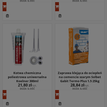
DUŻA ILOŚĆ
DUŻA ILOŚĆ
Kotwa chemiczna
Zaprawa klejąca do ociepleń
poliestrowa uniwersalna
na cemencie szarym Solbet
Koelner 300ml
Gabit Termo Plus 1.5 25kg
21,80 zł
28,84 zł
/szt.
/szt.
DUŻA ILOŚĆ
DUŻA ILOŚĆ