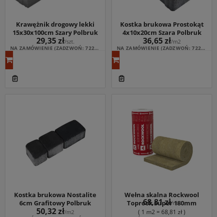
Krawężnik drogowy lekki
Kostka brukowa Prostokąt
15x30x100cm Szary Polbruk
4x10x20cm Szara Polbruk
29,35 zł
36,65 zł
/szt.
/m2
NA ZAMÓWIENIE (ZADZWOŃ: 722 164 233; WYCENA: ESKLEP@NOMEXMB.PL)
NA ZAMÓWIENIE (ZADZWOŃ: 722 164 233; WYCENA: ESKLEP@NOMEXMB.PL)
Kostka brukowa Nostalite
Wełna skalna Rockwool
68,81 zł
6cm Grafitowy Polbruk
Toprock Super 180mm
/m2
50,32 zł
( 1 m2 = 68,81 zł )
/m2