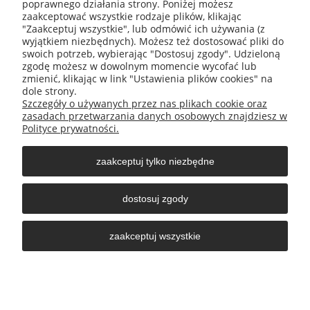
poprawnego działania strony. Poniżej możesz
zaakceptować wszystkie rodzaje plików, klikając
"Zaakceptuj wszystkie", lub odmówić ich używania (z
wyjątkiem niezbędnych). Możesz też dostosować pliki do
swoich potrzeb, wybierając "Dostosuj zgody". Udzieloną
zgodę możesz w dowolnym momencie wycofać lub
zmienić, klikając w link "Ustawienia plików cookies" na
O nas
dole strony.
Szczegóły o używanych przez nas plikach cookie oraz
zasadach przetwarzania danych osobowych znajdziesz w
Obsługa klienta
Polityce prywatności.
zaakceptuj tylko niezbędne
Pomoc
dostosuj zgody
Moje konto
zaakceptuj wszystkie
pokaż pełną wersję strony
Sklep internetowy Shoper.pl
722 164 233
esklep@nomexmb.pl