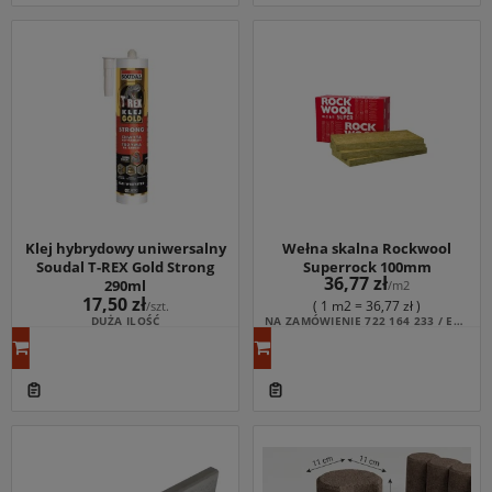
Klej hybrydowy uniwersalny
Wełna skalna Rockwool
Soudal T-REX Gold Strong
Superrock 100mm
36,77 zł
290ml
/m2
17,50 zł
( 1 m2 = 36,77 zł )
/szt.
DUŻA ILOŚĆ
NA ZAMÓWIENIE 722 164 233 / ESKLEP@NOMEXMB.PL