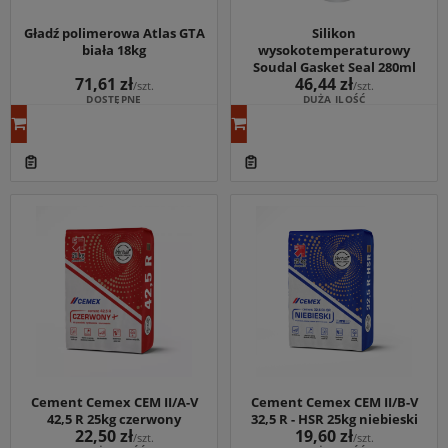
Gładź polimerowa Atlas GTA
Silikon
biała 18kg
wysokotemperaturowy
Soudal Gasket Seal 280ml
71,61 zł
46,44 zł
/szt.
/szt.
DOSTĘPNE
DUŻA ILOŚĆ
Cement Cemex CEM II/A-V
Cement Cemex CEM II/B-V
42,5 R 25kg czerwony
32,5 R - HSR 25kg niebieski
22,50 zł
19,60 zł
/szt.
/szt.