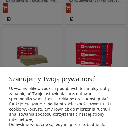
NA ZAMÓWIENIE (ZADZWOŃ: 722 164 233; WYCENA: ESKLEP@NOMEXMB.PL)
NA ZAMÓWIENIE 722 164 233 / ESKLEP@NOMEXMB.PL
Szanujemy Twoją prywatność
Wełna skalna Rockwool
Wełna skalna Rockwool
Używamy plików cookie i podobnych technologii, aby
52,12 zł
66,15 zł
Rockton Premium 100mm
Superrock Premium 150mm
/m2
/m2
zapamiętać Twoje ustawienia, prezentować
( 1 m2 = 52,12 zł )
( 1 m2 = 66,15 zł )
spersonalizowane treści i reklamy oraz udostępniać
NA ZAMÓWIENIE 722 164 233 / ESKLEP@NOMEXMB.PL
ŚREDNIA ILOŚĆ
funkcje związane z mediami społecznościowymi. Pliki
cookie wykorzystujemy również do mierzenia ruchu i
analizowania sposobu korzystania z naszej strony
internetowej.
Domyślnie włączone są jedynie pliki niezbędne do