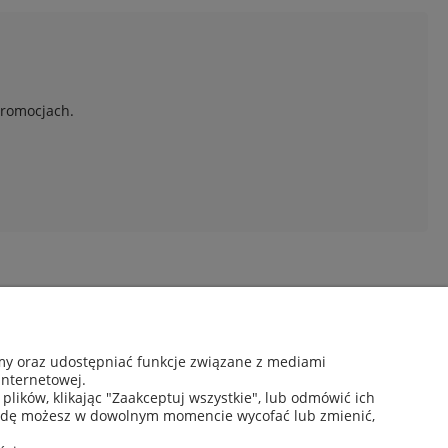
promocjach.
Moje konto
amy oraz udostępniać funkcje związane z mediami
Twoje zamówienia
internetowej.
Ustawienia konta
lików, klikając "Zaakceptuj wszystkie", lub odmówić ich
Ulubione
zgodę możesz w dowolnym momencie wycofać lub zmienić,