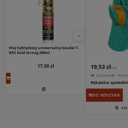
Klej hybrydowy uniwersalny Soudal T-
Zaprawa klejąca d
REX Gold Strong 290ml
cemencie szarym 
Plus 1.5 25kg
17,50 zł
28
19,53 zł
/szt.
24 godziny
ŚREDNI
Rękawice spawalni
DO KOSZYKA