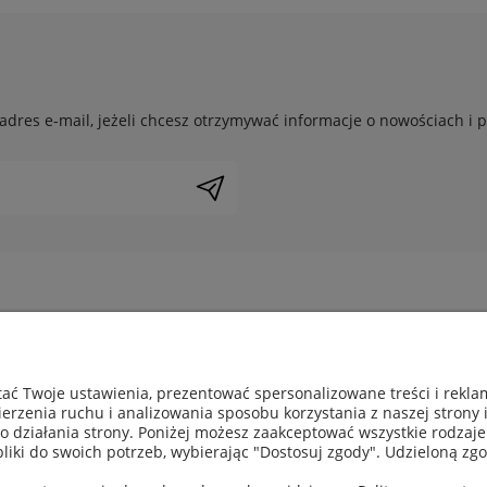
adres e-mail, jeżeli chcesz otrzymywać informacje o nowościach i 
nta
Pomoc
ać Twoje ustawienia, prezentować spersonalizowane treści i rekl
ci
Jak kupować?
erzenia ruchu i analizowania sposobu korzystania z naszej strony 
ności
Pytania i odpowiedzi
działania strony. Poniżej możesz zaakceptować wszystkie rodzaje p
epu
Klient biznesowy
pliki do swoich potrzeb, wybierając "Dostosuj zgody". Udzieloną 
i zamówienia