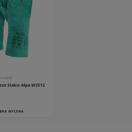
o ociepleń na
Solbet Gabit Termo
,84 zł
A ILOŚĆ
cze Stalco Alpa W2512