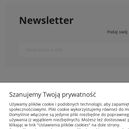
Newsletter
Podaj swój 
O nas
Obsługa klie
Szanujemy Twoją prywatność
Używamy plików cookie i podobnych technologii, aby zapamięt
Kontakt i dane firmy
Metody płatnoś
społecznościowymi. Pliki cookie wykorzystujemy również do mi
O nas
Polityka prywat
Domyślnie włączone są jedynie pliki niezbędne do poprawnego 
Blog
Regulamin skl
używania (z wyjątkiem niezbędnych). Możesz też dostosować 
klikając w link "Ustawienia plików cookies" na dole strony.
Czas realizacj